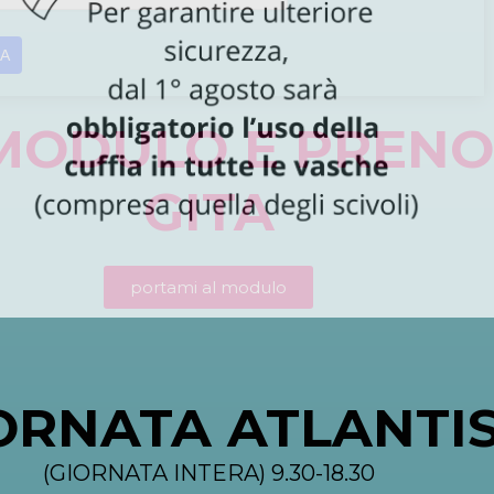
IA
 MODULO E PRENO
GITA
portami al modulo
ORNATA ATLANTI
(GIORNATA INTERA) 9.30-18.30