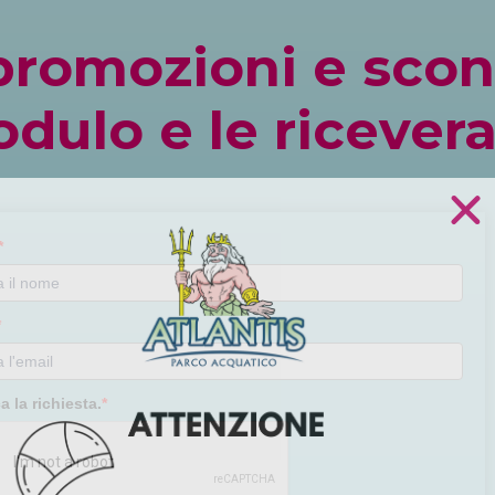
promozioni e scont
dulo e le ricevera
*
*
ca la richiesta.
*