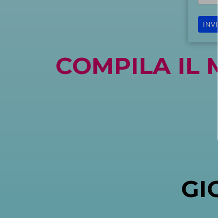
INV
COMPILA IL
GI