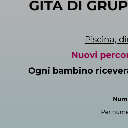
GITA DI GRU
Piscina, d
Nuovi percor
Ogni bambino riceverà
Nume
Per numeri